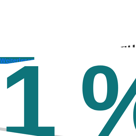
Latenzen un
Axelliant
1
Weiterlesen