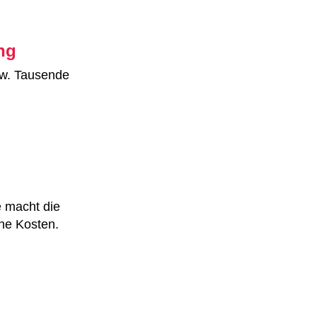
ng
w. Tausende
e macht die
che Kosten.