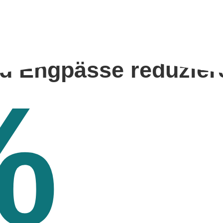
d Engpässe reduzier
%