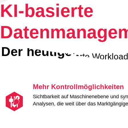
KI-basierte
Datenmanagem
Der heutige IT-Betri
Gezielt auf virtualisierte Workloa
Sprechen Sie mit unseren Lösungsexperten
Mehr Kontrollmöglichkeiten
Sichtbarkeit auf Maschinenebene und syn
Analysen, die weit über das Marktgängig